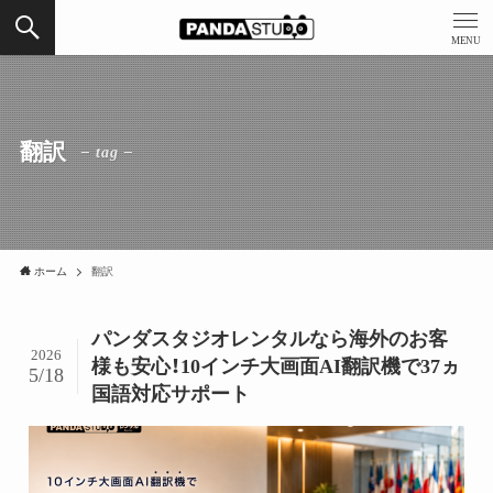
MENU
翻訳
– tag –
ホーム
翻訳
パンダスタジオレンタルなら海外のお客
2026
様も安心！10インチ大画面AI翻訳機で37ヵ
5/18
国語対応サポート