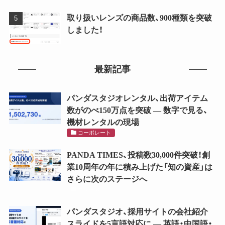
取り扱いレンズの商品数、900種類を突破
しました！
最新記事
パンダスタジオレンタル、出荷アイテム
数がのべ150万点を突破 ― 数字で見る、
機材レンタルの現場
コーポレート
PANDA TIMES、投稿数30,000件突破！創
業10周年の年に積み上げた「知の資産」は
さらに次のステージへ
ニュース
パンダスタジオ、採用サイトの会社紹介
スライドを5言語対応に ― 英語・中国語・