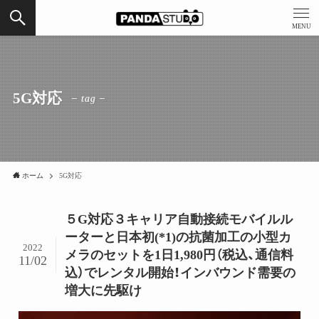
MENU
5G対応
– tag –
ホーム
5G対応
５G対応３キャリア自動接続モバイルル
ーターと日本初(*1)の抗菌加工の小型カ
2022
メラのセットを1日1,980円（税込、通信料
11/02
込）でレンタル開始！インバウンド需要の
増大に先駆け