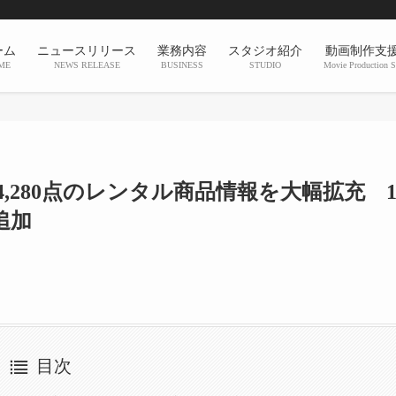
ーム
ニュースリリース
業務内容
スタジオ紹介
動画制作支
ME
NEWS RELEASE
BUSINESS
STUDIO
Movie Production S
,280点のレンタル商品情報を大幅拡充 1
追加
目次