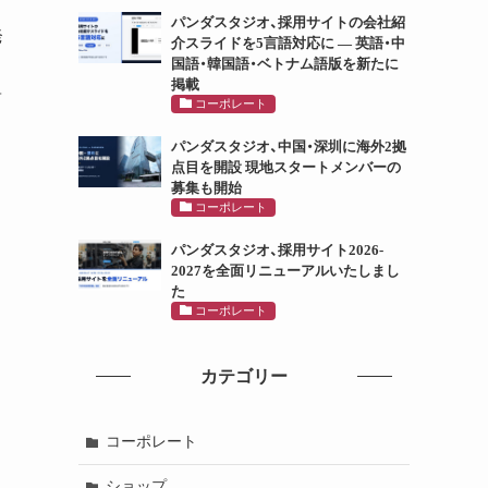
パンダスタジオ、採用サイトの会社紹
発
介スライドを5言語対応に ― 英語・中
国語・韓国語・ベトナム語版を新たに
掲載
商
コーポレート
パンダスタジオ、中国・深圳に海外2拠
点目を開設 現地スタートメンバーの
募集も開始
コーポレート
パンダスタジオ、採用サイト2026-
2027を全面リニューアルいたしまし
た
コーポレート
カテゴリー
コーポレート
ショップ