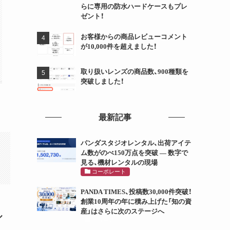
らに専用の防水ハードケースもプレ
ゼント！
お客様からの商品レビューコメント
が10,000件を超えました！
取り扱いレンズの商品数、900種類を
突破しました！
最新記事
パンダスタジオレンタル、出荷アイテ
ム数がのべ150万点を突破 ― 数字で
見る、機材レンタルの現場
コーポレート
PANDA TIMES、投稿数30,000件突破！
創業10周年の年に積み上げた「知の資
産」はさらに次のステージへ
ル
ニュース